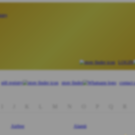
istry
LOGIN
gift registry
store finder
contact 
I
J
K
L
M
N
O
P
Q
R
Airfree
Alamii