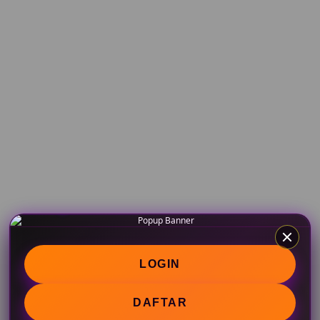
LOGIN
DAFTAR