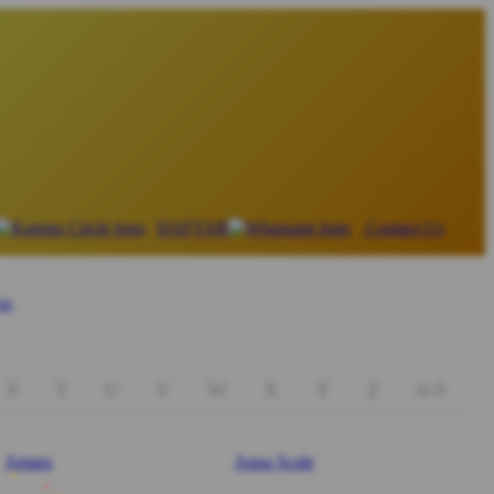
DAFTAR
Contact Us
us
S
T
U
V
W
X
Y
Z
0-9
Amara
Aqua Scale