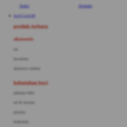
Asics
Aveeno
SLOT GACOR
produk terbaru
aksesoris
tas
kacamata
aksesoris rambut
kebutuhan bayi
pakaian tidur
set & terusan
piyama
bodysuits