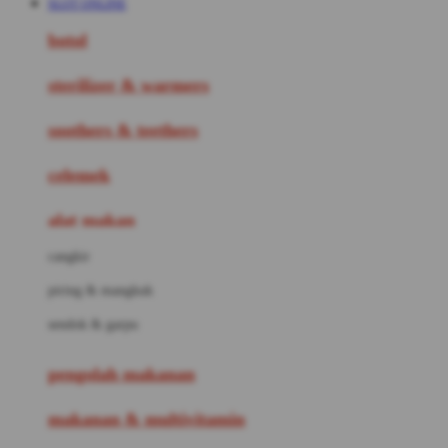
SLOT ONLINE
botol
sterilizer & warmers
soothers & teethers
celemek
alat makan
cangkir
piring & mangkuk
sendok & garpu
pengolah makanan
makanan & multivitamin